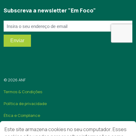
https://www.linkedin.com/company/anf/?originalSubdomai
https://www.youtube.com/c/Associa%C3%A7%C3%
Subscreva a newsletter "Em Foco"
© 2026 ANF
Termos & Condições
Política de privacidade
Ética e Compliance
Quer ser associado da ANF?
Este site armazena cookies no seu computador. Esses