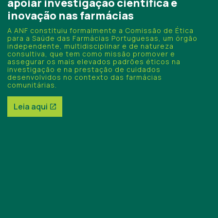
apoiar investigação científica e
ANF recebe Presidente do Governo
Estudo da Nova SBE reforça impacto
inovação nas farmácias
Regional dos Açores para reforçar a
das farmácias comunitárias na saúde
cooperação institucional
A ANF constituiu formalmente a Comissão de Ética
e economia do país
para a Saúde das Farmácias Portuguesas, um órgão
independente, multidisciplinar e de natureza
A dispensa de medicamentos hospitalares em
consultiva, que tem como missão promover e
O “Estudo do Valor da Rede de Farmácias em Portugal”
proximidade, o apoio no combate às dependências e a
assegurar os mais elevados padrões éticos na
foi apresentado hoje no 15.º Congresso das Farmácias.
vacinação nas farmácias foram alguns dos temas em
investigação e na prestação de cuidados
destaque.
desenvolvidos no contexto das farmácias
Saiba mais
comunitárias.
Leia aqui
Leia aqui