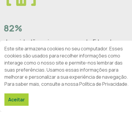
82%
dos cidadãos vive a menos de 5 km de
Este site armazena cookies no seu computador. Esses
uma farmácia
cookies são usados para recolher informações como
interage como o nosso site e permite-nos lembrar das
(tempo médio de deslocação entre 7 a 11 minutos)
suas preferências. Usamos essas informações para
melhorar e personalizar a sua experiência de navegação.
Para saber mais, consulte a nossa Política de Privacidade.
Aceitar
53 mil