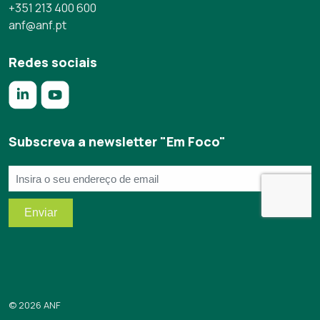
+351 213 400 600
anf@anf.pt
Redes sociais
https://www.linkedin.com/company/anf/?originalSubdomai
https://www.youtube.com/c/Associa%C3%A7%C3%
Subscreva a newsletter "Em Foco"
© 2026 ANF