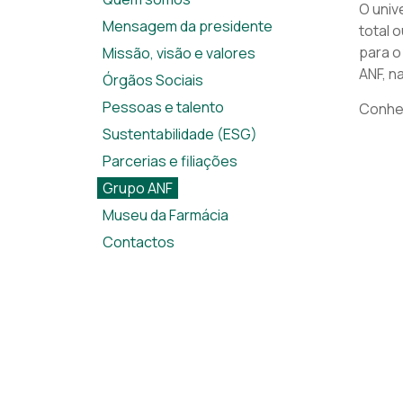
O univ
Mensagem da presidente
total 
para o
Missão, visão e valores
ANF, n
Órgãos Sociais
Pessoas e talento
Conhe
Sustentabilidade (ESG)
Parcerias e filiações
Grupo ANF
Museu da Farmácia
Contactos