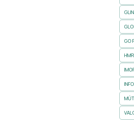
GLI
GLO
GO 
HMR
IMO
INF
MÚT
VAL