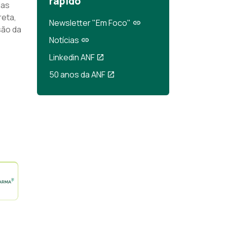
rápido
das
reta,
Newsletter "Em Foco"
são da
Notícias
Linkedin ANF
50 anos da ANF