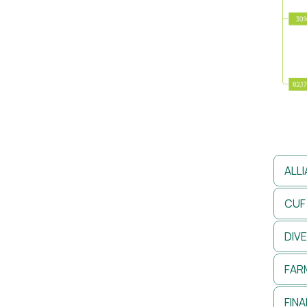
ALL
CUF
DIV
FAR
FIN