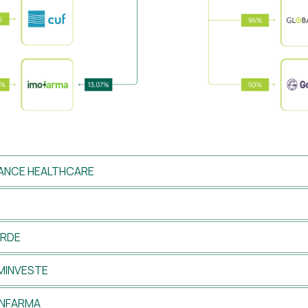
IANCE HEALTHCARE
ERDE
MINVESTE
ANFARMA