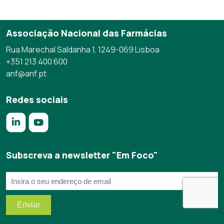
Associação Nacional das Farmácias
Rua Marechal Saldanha 1, 1249-069 Lisboa
+351 213 400 600
anf@anf.pt
Redes sociais
https://www.linkedin.com/company/anf/?originalSubdomai
https://www.youtube.com/c/Associa%C3%A7%C3%
Subscreva a newsletter "Em Foco"