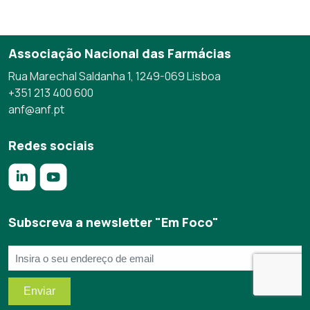
Associação Nacional das Farmácias
Rua Marechal Saldanha 1, 1249-069 Lisboa
+351 213 400 600
anf@anf.pt
Redes sociais
https://www.linkedin.com/company/anf/?originalSubdomai
https://www.youtube.com/c/Associa%C3%A7%C3%
Subscreva a newsletter "Em Foco"