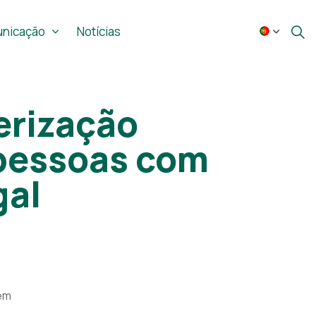
nicação
Notícias
terização
 pessoas com
gal
em