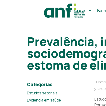
Associação
Farm
Prevalência, 
sociodemográf
estoma de el
Home
Categorias
Prevalência
Estudos setoriais
Estudo
Evidência em saúde
Portug