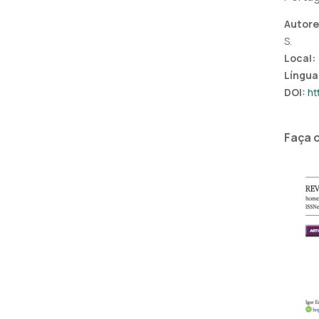
Autore
S.
Local
Língua
DOI:
ht
Faça 