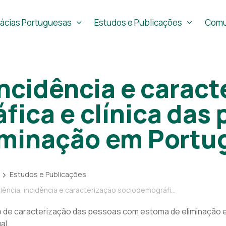
ácias Portuguesas
Estudos e Publicações
Comu
incidência e carac
ica e clínica das
iminação em Portu
Estudos e Publicações
, incidência e caracterização sociodemográfica e clínica das pessoas com estoma de eliminação em Portugal
 de caracterização das pessoas com estoma de eliminação 
al.