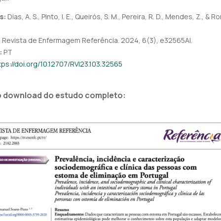
s:
Dias, A. S., Pinto, I. E., Queirós, S. M., Pereira, R. D., Mendes, Z., & 
:
Revista de Enfermagem Referência. 2024, 6(3), e32565AI.
:
PT
tps://doi.org/10.12707/RVI23.103.32565
o download do estudo completo: