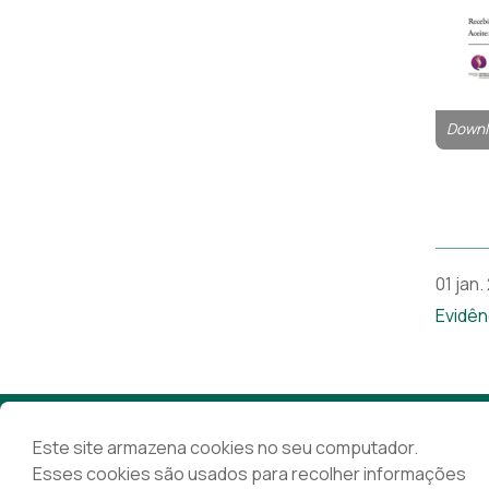
Downl
01 jan.
Evidên
Associação Nacional das
Farmácias
Este site armazena cookies no seu computador.
Esses cookies são usados para recolher informações
Rua Marechal Saldanha 1, 1249-069