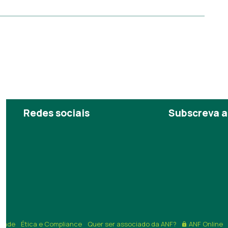
Redes sociais
Subscreva a
https://www.linkedin.com/company/anf/?originalSubd
https://www.youtube.com/c/Associa%C3%A
idade
Ética e Compliance
Quer ser associado da ANF?
ANF Online