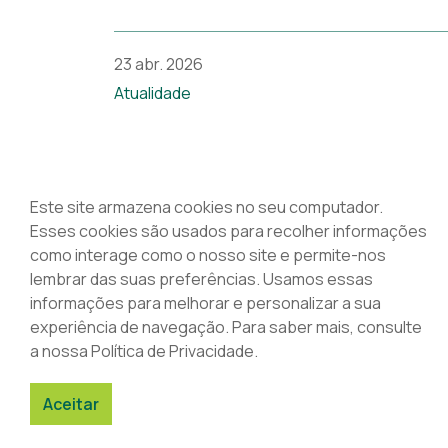
23 abr. 2026
Atualidade
Este site armazena cookies no seu computador.
Associação Nacional das
Esses cookies são usados para recolher informações
Farmácias
como interage como o nosso site e permite-nos
Rua Marechal Saldanha 1, 1249-069
lembrar das suas preferências. Usamos essas
Lisboa
informações para melhorar e personalizar a sua
+351 213 400 600
experiência de navegação. Para saber mais, consulte
anf@anf.pt
a nossa Política de Privacidade.
Aceitar
© 2026 ANF
Termos & Condições
Política de privac