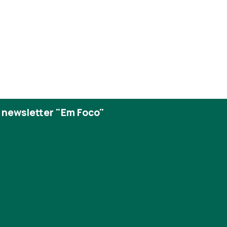
 newsletter "Em Foco"
omain=pt
7%C3%A3oNacionaldasFarm%C3%A1cias