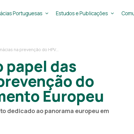
ácias Portuguesas
Estudos e Publicações
Comu
prevenção do HPV no Parlamento Europeu
 papel das
 prevenção do
mento Europeu
nto dedicado ao panorama europeu em