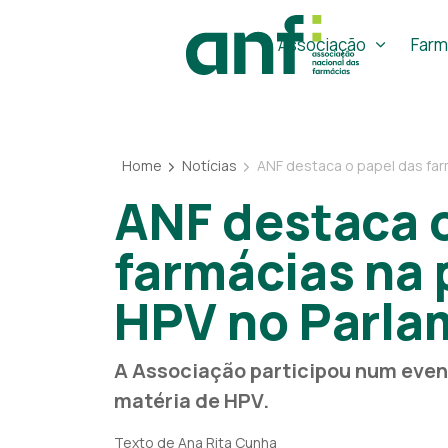
Associação
Farm
Home
Notícias
ANF destaca o papel das farmácias na 
ANF destaca o
farmácias na
HPV no Parla
A Associação participou num eve
matéria de HPV.
Texto de Ana Rita Cunha