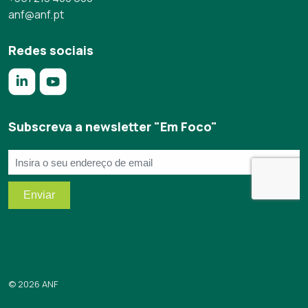
anf@anf.pt
Redes sociais
https://www.linkedin.com/company/anf/?originalSubdomai
https://www.youtube.com/c/Associa%C3%A7%C3%
Subscreva a newsletter "Em Foco"
© 2026 ANF