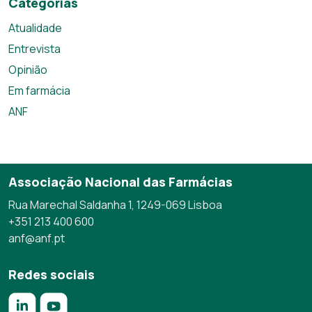
Categorias
Atualidade
Entrevista
Opinião
Em farmácia
ANF
Associação Nacional das Farmácias
Rua Marechal Saldanha 1, 1249-069 Lisboa
+351 213 400 600
anf@anf.pt
Redes sociais