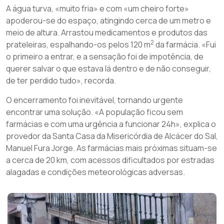
A água turva, «muito fria» e com «um cheiro forte»
apoderou-se do espaço, atingindo cerca de um metro e
meio de altura. Arrastou medicamentos e produtos das
2
prateleiras, espalhando-os pelos 120 m
da farmácia. «Fui
o primeiro a entrar, e a sensação foi de impotência, de
querer salvar o que estava lá dentro e de não conseguir,
de ter perdido tudo», recorda.
O encerramento foi inevitável, tornando urgente
encontrar uma solução. «A população ficou sem
farmácias e com uma urgência a funcionar 24h», explica o
provedor da Santa Casa da Misericórdia de Alcácer do Sal,
Manuel Fura Jorge. As farmácias mais próximas situam-se
a cerca de 20 km, com acessos dificultados por estradas
alagadas e condições meteorológicas adversas.