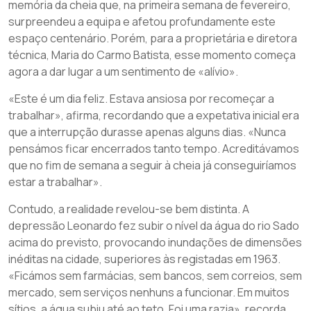
memória da cheia que, na primeira semana de fevereiro,
surpreendeu a equipa e afetou profundamente este
espaço centenário. Porém, para a proprietária e diretora
técnica, Maria do Carmo Batista, esse momento começa
agora a dar lugar a um sentimento de «alívio».
«Este é um dia feliz. Estava ansiosa por recomeçar a
trabalhar», afirma, recordando que a expetativa inicial era
que a interrupção durasse apenas alguns dias. «Nunca
pensámos ficar encerrados tanto tempo. Acreditávamos
que no fim de semana a seguir à cheia já conseguiríamos
estar a trabalhar».
Contudo, a realidade revelou-se bem distinta. A
depressão Leonardo fez subir o nível da água do rio Sado
acima do previsto, provocando inundações de dimensões
inéditas na cidade, superiores às registadas em 1963.
«Ficámos sem farmácias, sem bancos, sem correios, sem
mercado, sem serviços nenhuns a funcionar. Em muitos
sítios, a água subiu até ao teto. Foi uma razia», recorda.