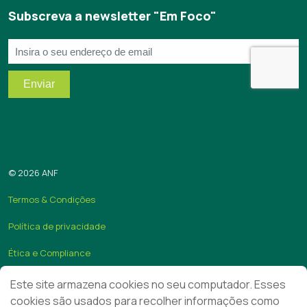
Subscreva a newsletter "Em Foco"
© 2026 ANF
Termos & Condições
Política de privacidade
Ética e Compliance
Quer ser associado da ANF?
Este site armazena cookies no seu computador. Esses
cookies são usados para recolher informações como
ANF Online