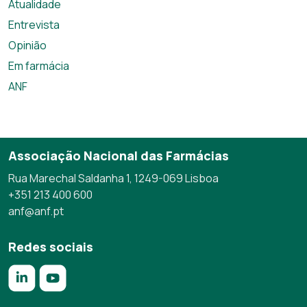
Atualidade
Entrevista
Opinião
Em farmácia
ANF
Associação Nacional das Farmácias
Rua Marechal Saldanha 1, 1249-069 Lisboa
+351 213 400 600
anf@anf.pt
Redes sociais
https://www.linkedin.com/company/anf/?originalSubdomai
https://www.youtube.com/c/Associa%C3%A7%C3%