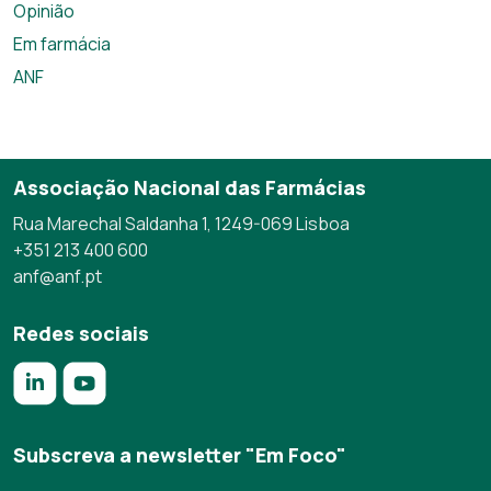
Opinião
Em farmácia
ANF
Associação Nacional das Farmácias
Rua Marechal Saldanha 1, 1249-069 Lisboa
+351 213 400 600
anf@anf.pt
Redes sociais
https://www.linkedin.com/company/anf/?originalSubdomai
https://www.youtube.com/c/Associa%C3%A7%C3%
Subscreva a newsletter "Em Foco"