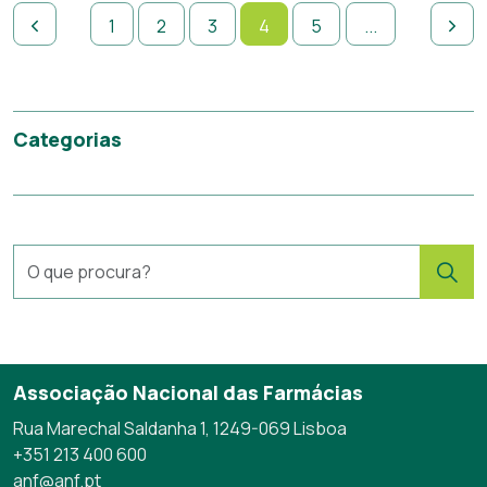
1
2
3
4
5
...
Categorias
Associação Nacional das Farmácias
Rua Marechal Saldanha 1, 1249-069 Lisboa
+351 213 400 600
anf@anf.pt